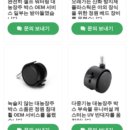
완전히 셀프 워터링 대
오래가는 산화 방지제
농장주 박스 OEM 서비
플라스틱은 야외 장식
스 일부는 받아들였습
을 위한 정원 베드 장비
공장 투어
니다
를 올렸습니다
문의 보내기
문의 보내기
품질 관리
연락처
뉴스
모든 케이스
녹슬지 않는 대농장주
다중기능 대농장주 박
플라스틱 높이는 대농장주 박스
박스 소품은 정원 침대
스 부속물 유니버설 캐
휠 OEM 서비스를 올렸
스터는 UV 반대자를 움
습니다
직입니다
플라스틱 정원 대농장주 박스
문의 보내기
문의 보내기