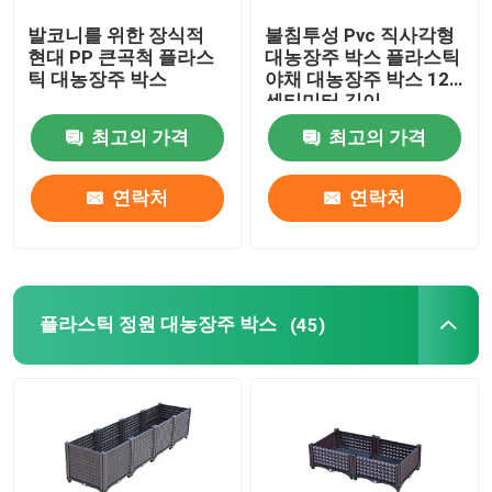
발코니를 위한 장식적
불침투성 Pvc 직사각형
플라스틱 저장 손수레
현대 PP 큰곡척 플라스
대농장주 박스 플라스틱
틱 대농장주 박스
야채 대농장주 박스 120
센티미터 길이
플라스틱 접는 바구니
최고의 가격
최고의 가격
라운드 플라스틱 화분
연락처
연락처
마루 매트를 접합하기
플라스틱 정원 대농장주 박스
(45)