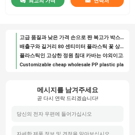
최고의 가격
연락처
고급 품질과 낮은 가격 손으로 짠 복고가 박스오피스를 설치하는 박스오피스 플라스틱 정원을 가꾸는 박스오피스 야외 정원을 가꿉니다
배출구와 길거리 80 센티미터 플라스틱 꽃 상자 경작자 플라스틱 높이는 화단
공장 투어
플라스틱인 고상한 정원 침대 카바는 야외이고 실내 꽃을 위한 지원이 박스를 설치하면서 정원 베드를 올렸습니다
Customizable cheap wholesale PP plastic planting garden bed flowerpot plastic vegetable pot
품질 관리
160개 센티미터 길이 플라스틱 홈통 대농장주 박스 재생 플라스틱 양육판 장비 녹슬지 않는
제공된 주문형 긴 플라스틱 정원 대농장주 박스 쉬운 퇴보 샘플
연락처
플라스틱 갑판 대농장주 박스를 급수하는 160*40*22cm 플라스틱 높이는 정원 베드 경작자 본인
미니멀리즘 플라스틱 야외 대농장주 박스는 우호적 도시적 정원 경작자를 어스시킵니다
CE ISO9001 폴리프로필렌 대농장주 박스 플라스틱 높이는 정원 베드 경작자 장비
뉴스
고급 품질 플라스틱 스퀘어 스태커블 높이는 가든은 값이 싼 대농장주 박스 가든 식물 층을 놓습니다
메시지를 남겨주세요
가지고 다닐 수 있는 저장이 가능한 대지 정원 대농장주 박스는 플라스틱 높이는 경작자 베드를 부동시킵니다
모든 케이스
곧 다시 연락 드리겠습니다!
야외 정원 플랜팅 상자 플라스틱 정원 양육판 고급 품질 높이는 정원 베드
박스 허브를 설치하는 야외 채소는 꽃 식물 화분 플라스틱 수지 대농장주 박스를 사각처리합니다
플라스틱 높이는 대농장주 박스
야외 야채 플라스틱 정원 대농장주 박스 37 센티미터 높은 내화
박스를 설치하는 포트 야외 이식 독 지붕 정원 조합을 설치하는 도매 채소원 발코니
플라스틱 정원 대농장주 박스