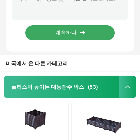
박스오피스 뒤뜰 정원 플라스틱 식물 화분을 설치하는 고급 품질 야외 정원은 정원 베드 대농장주 박스를 올렸습니다
High quality rectangular plastic plant container for outdoor garden container for planting cornucopia flowers fruits
휠 위의 플라스틱 경작자
120cm*40cm*23cm 플라스틱 약초원 경작자는 캐스터들과 정원 베드를 올렸습니다
휠 위의 주문형 플라스틱 야채 대농장주 박스 OEM 채소원 박스
다리 위의 플라스틱 높이는 경작자들
차로 푸루츠 트리 40 센티미터 길이를 위한 부식 방지 테라스 플라스틱 경작자
고상한 플라스틱 대농장주 박스
미국에서 온 다른 카테고리
대농장주 박스 부속물
플라스틱 높이는 대농장주 박스
(53)
마루밑 난방 절연 보드
씨 청년 트레이
모탑재대 입지