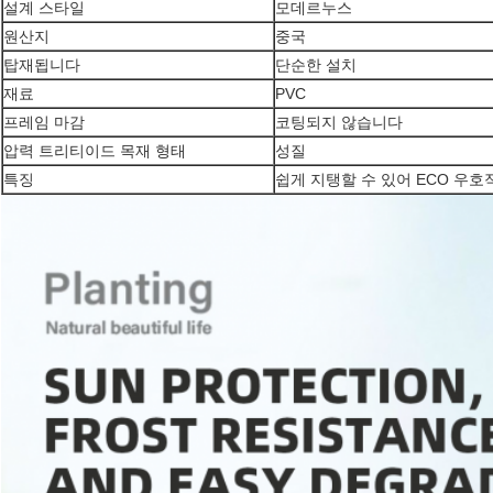
설계 스타일
모데르누스
원산지
중국
탑재됩니다
단순한 설치
재료
PVC
프레임 마감
코팅되지 않습니다
압력 트리티이드 목재 형태
성질
특징
쉽게 지탱할 수 있어 ECO 우호