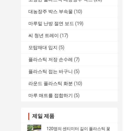
대농장주 박스 부속물
(10)
마루밑 난방 절연 보드
(19)
씨 청년 트레이
(17)
모탑재대 입지
(5)
플라스틱 저장 손수레
(7)
플라스틱 접는 바구니
(5)
라운드 플라스틱 화분
(10)
마루 매트를 접합하기
(5)
제일 제품
120명의 센티미터 길이 플라스틱 꽃