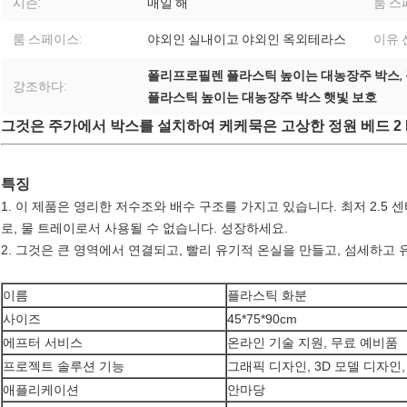
시즌:
매일 해
룸 스
룸 스페이스:
야외인 실내이고 야외인 옥외테라스
이유 
폴리프로필렌 플라스틱 높이는 대농장주 박스
,
강조하다:
플라스틱 높이는 대농장주 박스 햇빛 보호
그것은 주가에서 박스를 설치하여 케케묵은 고상한 정원 베드 2
특징
1. 이 제품은 영리한 저수조와 배수 구조를 가지고 있습니다. 최저 2.5
로, 물 트레이로서 사용될 수 없습니다. 성장하세요.
2. 그것은 큰 영역에서 연결되고, 빨리 유기적 온실을 만들고, 섬세하고 
이름
플라스틱 화분
사이즈
45*75*90cm
에프터 서비스
온라인 기술 지원, 무료 예비품
프로젝트 솔루션 기능
그래픽 디자인, 3D 모델 디자인
애플리케이션
안마당