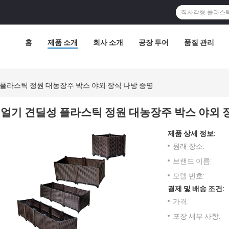
홈
제품 소개
회사 소개
공장 투어
품질 관리
 플라스틱 정원 대농장주 박스 야외 장식 나방 증명
얼기 견딜성 플라스틱 정원 대농장주 박스 야외 
제품 상세 정보:
원래 장소:
브랜드 이름:
모델 번호:
결제 및 배송 조건:
가격:
포장 세부 사항: