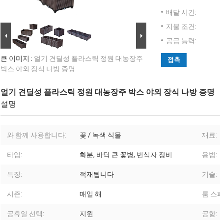
배달 시간:
지불 조건:
공급 능력:
큰 이미지 :
얼기 견딜성 플라스틱 정원 대농장주
접촉
박스 야외 장식 나방 증명
얼기 견딜성 플라스틱 정원 대농장주 박스 야외 장식 나방 증명
설명
와 함께 사용합니다:
꽃 / 녹색 식물
재료:
타입:
화분, 바닥 큰 꽃병, 번식자 장비
용법:
특징:
적재됩니다
기술:
시즌:
매일 해
룸 스
공휴일 선택:
지원
공항: