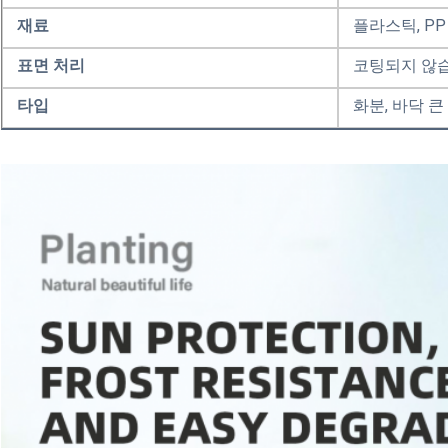
재료
플라스틱, PP
표면 처리
코팅되지 않
타입
화분, 바닥 큰