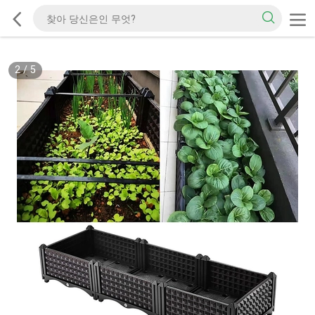
2
/
5