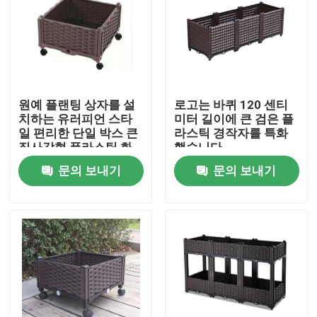
공장 투어
품질 관리
원예 플랜팅 상자를 설
로고는 바퀴 120 센티
치하는 유러피언 스타
미터 길이에 큰 검은 플
연락처
일 편리한 단일 박스 큰
라스틱 경작자를 특화
직사각형 플라스틱 화
했습니다
분
문의 보내기
문의 보내기
뉴스
모든 케이스
플라스틱 높이는 대농장주 박스
플라스틱 정원 대농장주 박스