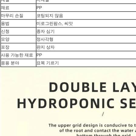
재료
PP
마무리 손질
코팅되지 않음
용법
미로그린팜스, 씨앗
신청
종자 심기
모양
정사각형
포장
판지 상자
사용 가능한 재료
PP
응용 분야
묘목 기르기