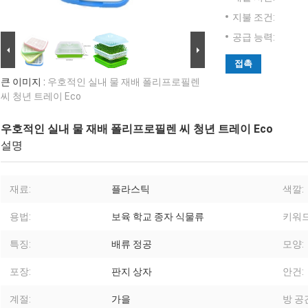
지불 조건:
공급 능력:
접촉
큰 이미지 :
우호적인 실내 물 재배 폴리프로필렌
씨 청년 트레이 Eco
우호적인 실내 물 재배 폴리프로필렌 씨 청년 트레이 Eco
설명
재료:
플라스틱
색깔:
용법:
보육 학교 종자 식물류
키워드
특징:
배류 정공
모양:
포장:
판지 상자
안건:
계절:
가을
방 공