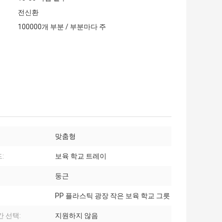
전신환
100000개 부분 / 부분마다 주
맞춤형
:
보육 학교 트레이
둥근
PP 플라스틱 광장 작은 보육 학교 그릇
간 선택:
지원하지 않음