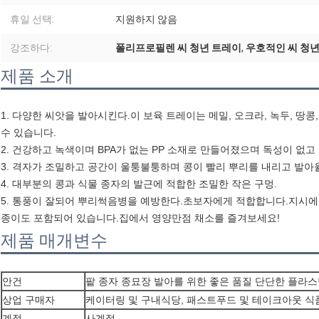
휴일 선택:
지원하지 않음
강조하다:
폴리프로필렌 씨 청년 트레이
,
우호적인 씨 청년
제품 소개
1. 다양한 씨앗을 발아시킨다.이 보육 트레이는 메밀, 오크라, 녹두, 땅콩
수 있습니다.
2. 건강하고 녹색이며 BPA가 없는 PP 소재로 만들어졌으며 독성이 없고
3. 격자가 조밀하고 공간이 울퉁불퉁하며 콩이 빨리 뿌리를 내리고 발아
4. 대부분의 콩과 식물 종자의 발근에 적합한 조밀한 작은 구멍.
5. 통풍이 잘되어 뿌리썩음병을 예방한다.초보자에게 적합합니다.지시에 
종이도 포함되어 있습니다.집에서 영양만점 채소를 즐겨보세요!
제품 매개변수
안건
팥 종자 종묘장 발아를 위한 좋은 품질 단단한 플라스
상업 구매자
케이터링 및 구내식당, 패스트푸드 및 테이크아웃 식
계절
사계절